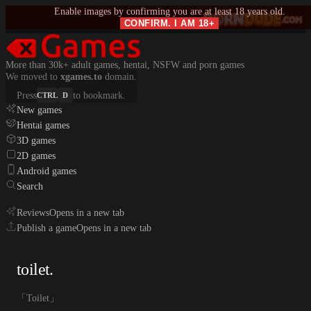
Enable images by confirming you are at least 18 years old.
CONFIRM. I AM 18+
More than 30k+ adult games, hentai, NSFW and porn games
We moved to
xgames.to
domain.
Press
to bookmark.
CTRL
D
New games
Hentai games
3D games
2D games
Android games
Search
Reviews
Opens in a new tab
Publish a game
Opens in a new tab
toilet.
「Toilet」