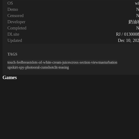
OS
w
Demo
N
Censored
N
Developer
奶油
Completed
N
DLsite
RJ / 013000
Updated
Dec 10, 20
TAGS
touch-feel
breasts
lots-of-white-cream-juices
cross-section-view
masturbation
upskirt-spy-photo
oral-cumshot
clit-teasing
Games
New Games
Hentai Games
3D Games
2D Games
Android Games
Top genres