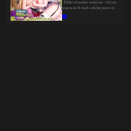
【Miko of another world tree - All you
operation、It is an interactive experience
want to do H touch with the power of
that changes the atmosphere of the scene
magic】Total sales number 50,000!I
and the way it is received.◆◇◆H scene.
will touch with magic and traps!The
volume ◆◇◆Number of animations 147
previous work is now on sale
x 3 Characters + 32 (Total number of
♡look.hacII -Look-Hack II-】That
animations 473)22 basic H
popular game "LOOK.The sequel to
positions*This is a number that does not
"hac" is coming![Touch of the goddess
include movie scenes◆ ◇ ◆ Sequencer
Mel cohabitation sex life ♡]That
production and story interlocking
goddess who appeared in Sekamiko is
location ◆ ◇ ◆Using the sequencer
the heroine role!?I love this game so
capabilities of unreal engine 5、A lot of
much!!!!!!!!!!!【Touch Voice】
video production and location
Married Woman Magic Miko pretty ♡
production linked with the progress of
AliciaThe heroine of Sekamiko,
the story are recorded.the h scene is not
Hermina's Mom appeared!?Enjoy the
a single production、The situation itself
wicked married woman voiceThank you
is arranged along the flow of the
for your favorite registration.*Check the
story.◆◇◆一人称フリーカメラによ
URL of ↑ for details! ※Under 18
る没入型Hシーン◆◇◆操作と視点
years old viewing is prohibited【異世
が、キャラクターとの距離を直接変
界樹の巫女～魔法のチカラでおさわ
えるADVです。視点を近づける、
りHやりたい放題～】総販売数
角度を変える、触れる場所を選ぶ。
50,000本突破！魔法や罠でおさわり
その操作ひとつひとつが、キャラク
しちゃう！前作せかみこ発売中
ターの反応と体感に直結します。H
♡【LOOK.hacII -ルック・ハック
シーンは「鑑賞」ではなく、プレイ