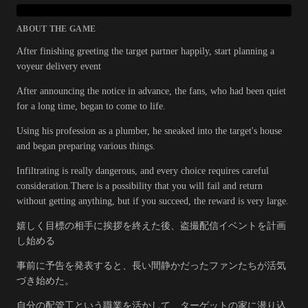
ABOUT THE GAME
After finishing greeting the target partner happily, start planning a
voyeur delivery event
After announcing the notice in advance, the fans, who had been quiet
for a long time, began to come to life.
Using his profession as a plumber, he sneaked into the target's house
and began preparing various things.
Infiltrating is really dangerous, and every choice requires careful
consideration.There is a possibility that you will fail and return
without getting anything, but if you succeed, the reward is very large.
嬉しく目標の相手に挨拶を終えた後、盗撮配信イベントを計画
し始める
事前に予告を発表すると、長い間静かだったファンたちが活気
づき始めた。
自分の配管工という職業を活かして、ターゲットの家に潜り込