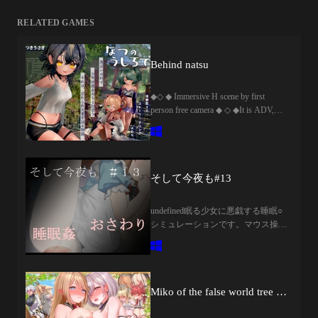
RELATED GAMES
Behind natsu
◆◇ ◆ Immersive H scene by first
person free camera ◆ ◇ ◆It is ADV,
where operation and perspective directly
change the distance between the
character.Close the perspective, change
the angle, choose a place to touch.Each
operation is directly connected to the
そして今夜も#13
reaction and experience of the
character.The h scene is not
undefined眠る少女に悪戯する睡眠○
"watching"、It is designed as
シミュレーションです。マウス操作
something that the player himself
でおさわりできます。起こさないよ
intervenes and experiences.◆◇ ◆ Touch
うに気を付けながらハートを満た
operation × Free camera × First person
し、小瓶を使うとより深い眠り
view ◆ ◇ ◆distance and perspective
へ・・・。
change the immersion、The character's
Miko of the false world tree - Gal Getchu in the town all-you-can-touch & erotic trap ~
reaction will also change depending on
where you touch it.Depending on the